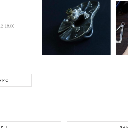
2-18:00
УРС
E II
ЗА